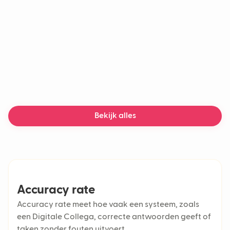
LLM
Chatbot
Generatieve AI
Machine learning
AI-chatbot
Bezorgvertragingen
Bekijk alles
Accuracy rate
Accuracy rate meet hoe vaak een systeem, zoals
een Digitale Collega, correcte antwoorden geeft of
taken zonder fouten uitvoert.