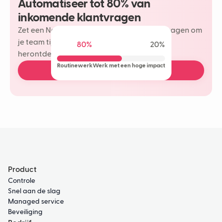
Automatiseer tot 80% van
inkomende klantvragen
Zet een Neople in op je meest herhaalde vragen om
je team tijd te besparen en meer plezier te
80%
20%
herontdekken in je klantinteracties.
Routinewerk
Werk met een hoge impact
Boek een gratis demo
Product
Controle
Snel aan de slag
Managed service
Beveiliging