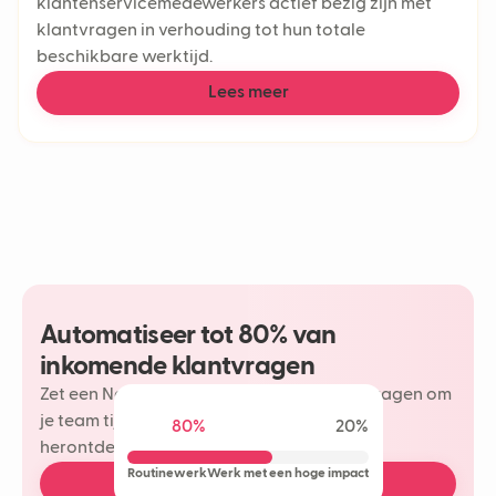
klantenservicemedewerkers actief bezig zijn met
klantvragen in verhouding tot hun totale
beschikbare werktijd.
Lees meer
Automatiseer tot 80% van
inkomende klantvragen
Zet een Neople in op je meest herhaalde vragen om
je team tijd te besparen en meer plezier te
80%
20%
herontdekken in je klantinteracties.
Routinewerk
Werk met een hoge impact
Boek een gratis demo