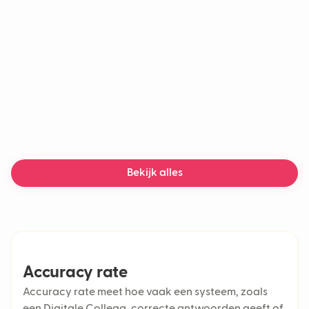
LLM
Chatbot
Generatieve AI
Machine learning
AI-chatbot
Bezorgvertragingen
Bekijk alles
Accuracy rate
Accuracy rate meet hoe vaak een systeem, zoals