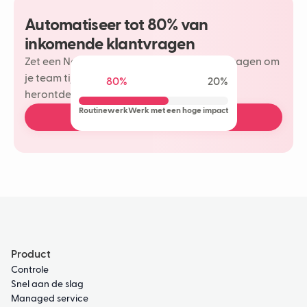
Automatiseer tot 80% van
inkomende klantvragen
Zet een Neople in op je meest herhaalde vragen om
je team tijd te besparen en meer plezier te
80%
20%
herontdekken in je klantinteracties.
Routinewerk
Werk met een hoge impact
Boek een gratis demo
Product
Controle
Snel aan de slag
Managed service