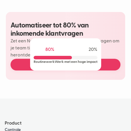
Automatiseer tot 80% van
inkomende klantvragen
Zet een Neople in op je meest herhaalde vragen om
je team tijd te besparen en meer plezier te
80%
20%
herontdekken in je klantinteracties.
Routinewerk
Werk met een hoge impact
Boek een gratis demo
Product
Controle