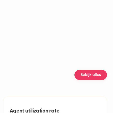
 rate
ing
ollega
nel customer support
engagement rate
 analysis accuracy
ice customer support
ization rate
service performance metrics
 customer service solutions
cklog
ts
act Resolution (FCR)
Bekijk alles
lume
Handle Time (AHT)
n rate
esolution Time (ART)
e call center
icket
Agent utilization rate
e analytics in klantenservice