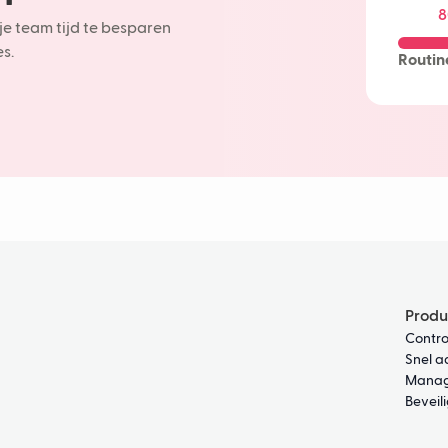
8
Machine 
je team tijd te besparen
AI-chatb
s.
Routin
Bezorgve
Produ
Contro
Snel a
Manag
Beveil