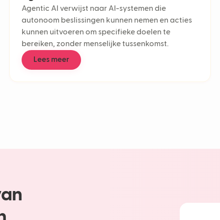
Agentic AI verwijst naar AI-systemen die
Multichan
autonoom beslissingen kunnen nemen en acties
Multiling
kunnen uitvoeren om specifieke doelen te
Deflectio
bereiken, zonder menselijke tussenkomst.
Klantense
Contactc
Lees meer
Customer 
First Res
Responsti
AI in cus
AI-workf
Supportti
Customer 
Conversat
Customer
CSAT
Agentic A
AI-agent
van
LLM
Chatbot
n
Generati