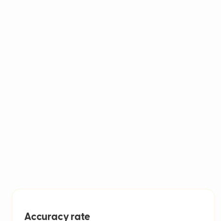
op te lossen.
Aantal opgeloste tickets:
Tel het totale a
Formule:
Deel de totale resolutietijd doo
berekenen.
Accuracy rate