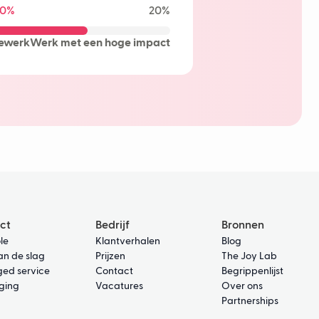
0%
20%
learning
ot
ewerk
Werk met een hoge impact
rtragingen
ct
Bedrijf
Bronnen
le
Klantverhalen
Blog
an de slag
Prijzen
The Joy Lab
ed service
Contact
Begrippenlijst
iging
Vacatures
Over ons
Partnerships