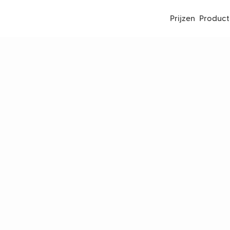
Prijzen
Product
lution Time (ART)