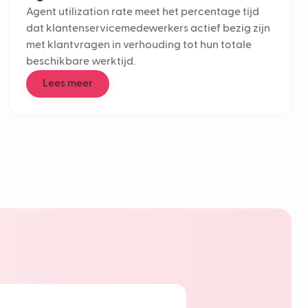
Agent utilization rate meet het percentage tijd
nel support
dat klantenservicemedewerkers actief bezig zijn
ual support
met klantvragen in verhouding tot hun totale
n rate
beschikbare werktijd.
rvice-automatisering
enters
Lees meer
effort score
ponse Time (FRT)
jden
tomer service
low
ckets
retention rate
ional AI
 experience
I
eve AI