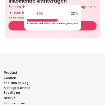
inkomende klantvragen
Zet een Neople in op je meest herhaalde vragen om
je team tijd te besparen en meer plezier te
80%
20%
herontdekken in je klantinteracties.
Routinewerk
Werk met een hoge impact
Boek een gratis demo
Product
Controle
Snel aan de slag
Managed service
Beveiliging
Bedrijf
Klantverhalen