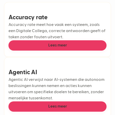
Machine learning
AI-chatbot
Bezorgvertragingen
Accuracy rate
Accuracy rate meet hoe vaak een systeem, zoals
een Digitale Collega, correcte antwoorden geeft of
taken zonder fouten uitvoert.
Lees meer
Agentic AI
Agentic AI verwijst naar AI-systemen die autonoom
beslissingen kunnen nemen en acties kunnen
uitvoeren om specifieke doelen te bereiken, zonder
menselijke tussenkomst.
Lees meer