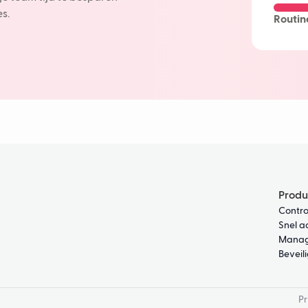
Machine 
s.
Routin
AI-chatb
Bezorgve
Produ
Contro
Snel a
Manag
Beveil
Pr