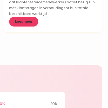
dat klantenservicemedewerkers actief bezig zijn
nel support
met klantvragen in verhouding tot hun totale
ual support
beschikbare werktijd.
n rate
rvice-automatisering
Lees meer
enters
effort score
ponse Time (FRT)
jden
tomer service
low
ckets
retention rate
ional AI
 experience
I
0%
20%
eve AI