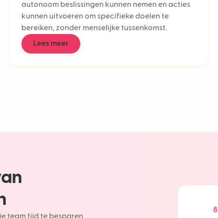
autonoom beslissingen kunnen nemen en acties
Multichan
kunnen uitvoeren om specifieke doelen te
Multiling
bereiken, zonder menselijke tussenkomst.
Deflectio
Klantense
Lees meer
Contactc
Customer 
First Res
Responsti
AI in cus
AI-workf
Supportti
Customer 
Conversat
Customer
CSAT
van
Agentic A
AI-agent
n
LLM
Chatbot
8
je team tijd te besparen
Generati