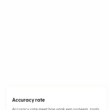
AI-agents worden ingezet voor navigatie in 
taakautomatisering in robotica, gezondheids
automatiseren ze reacties en helpen ze mede
de efficiëntie en klanttevredenheid verbetert
Accuracy rate
Accuracy rate meet hoe vaak een systeem, zoals