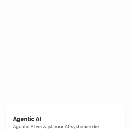
Accuracy
autonome voertuigen, marktanalyse in de financiële sector en
zorg en gaming. In de klantenservice verwerken ze vragen,
AI-ticket
werkers door tickets te routeren en gesprekken te analyseren, wat
Digitale c
.
Omnichan
Chatbot 
Sentiment
Self-serv
Agent util
Customer 
Automated
Ticket ba
Live agen
First Cont
Ticketvo
Average 
Escalatio
Average R
E-commerc
Agentic AI
Cost per t
Agentic AI verwijst naar AI-systemen die
Predictiv