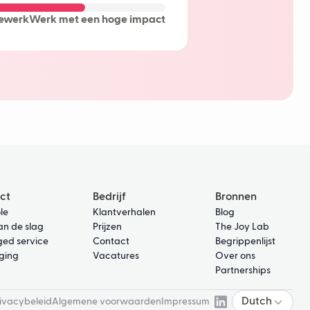
learning
ewerk
Werk met een hoge impact
ot
rtragingen
ct
Bedrijf
Bronnen
le
Klantverhalen
Blog
an de slag
Prijzen
The Joy Lab
ed service
Contact
Begrippenlijst
iging
Vacatures
Over ons
Partnerships
Dutch
ivacybeleid
Algemene voorwaarden
Impressum