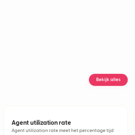
 rate
ing
ollega
nel customer support
engagement rate
 analysis accuracy
ice customer support
ization rate
service performance metrics
 customer service solutions
cklog
Bekijk alles
ts
act Resolution (FCR)
lume
Handle Time (AHT)
n rate
esolution Time (ART)
e call center
Agent utilization rate
icket
Agent utilization rate meet het percentage tijd
e analytics in klantenservice