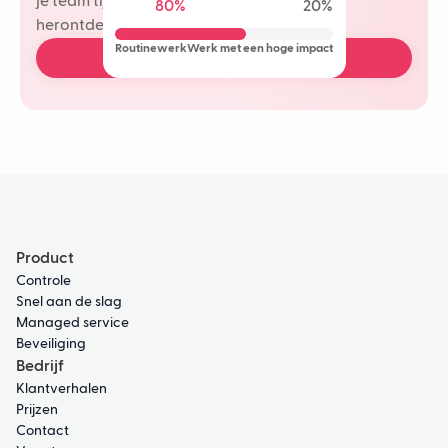
je team tijd te besparen en meer plezier te
80%
20%
herontdekken in je klantinteracties.
Routinewerk
Werk met een hoge impact
Boek een gratis demo
Product
Controle
Snel aan de slag
Managed service
Beveiliging
Bedrijf
Klantverhalen
Prijzen
Contact