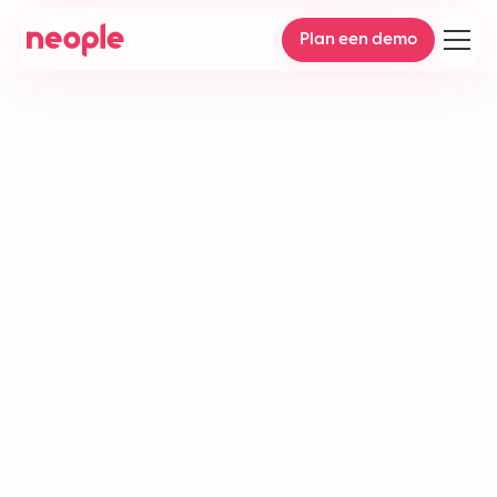
Plan een demo
Omnichannel customer
support