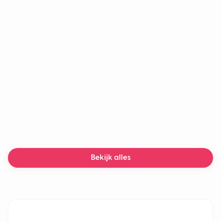
Agentic AI
AI-agent
LLM
Chatbot
Generatieve AI
Machine learning
AI-chatbot
Bezorgvertragingen
Bekijk alles