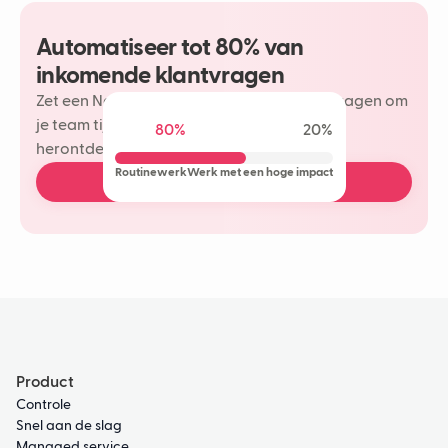
Automatiseer tot 80% van
inkomende klantvragen
Zet een Neople in op je meest herhaalde vragen om
je team tijd te besparen en meer plezier te
80%
20%
herontdekken in je klantinteracties.
Routinewerk
Werk met een hoge impact
Boek een gratis demo
Product
Controle
Snel aan de slag
Managed service