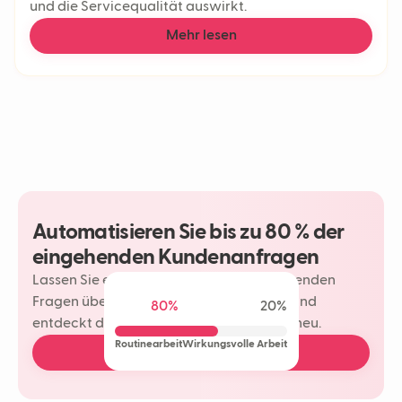
und die Servicequalität auswirkt.
Mehr lesen
Automatisieren Sie bis zu 80 % der
eingehenden Kundenanfragen
Lassen Sie einen Neople Ihre wiederkehrenden
Fragen übernehmen. Ihr Team spart Zeit und
80%
20%
entdeckt die Freude am Kundenkontakt neu.
Routinearbeit
Wirkungsvolle Arbeit
Demo buchen