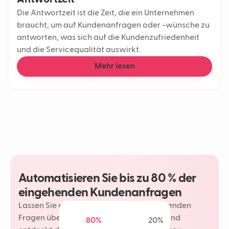
Die Antwortzeit ist die Zeit, die ein Unternehmen
braucht, um auf Kundenanfragen oder -wünsche zu
antworten, was sich auf die Kundenzufriedenheit
und die Servicequalität auswirkt.
Mehr lesen
Automatisieren Sie bis zu 80 % der
eingehenden Kundenanfragen
Lassen Sie einen Neople Ihre wiederkehrenden
Fragen übernehmen. Ihr Team spart Zeit und
80%
20%