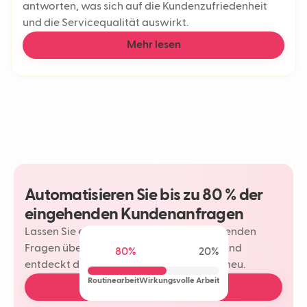
antworten, was sich auf die Kundenzufriedenheit
und die Servicequalität auswirkt.
Mehr lesen
Automatisieren Sie bis zu 80 % der
eingehenden Kundenanfragen
Lassen Sie einen Neople Ihre wiederkehrenden
Fragen übernehmen. Ihr Team spart Zeit und
80%
20%
entdeckt die Freude am Kundenkontakt neu.
Routinearbeit
Wirkungsvolle Arbeit
Demo buchen