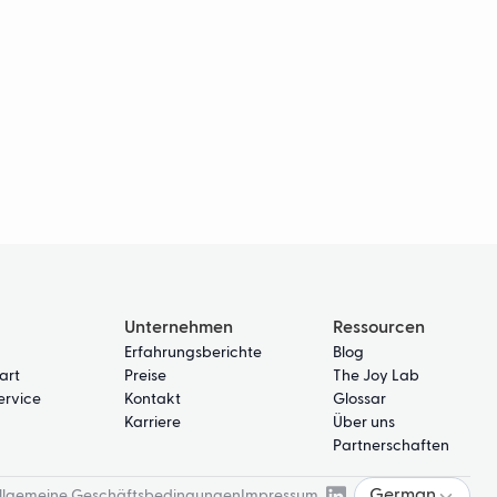
Unternehmen
Ressourcen
Erfahrungsberichte
Blog
art
Preise
The Joy Lab
rvice
Kontakt
Glossar
Karriere
Über uns
Partnerschaften
German
llgemeine Geschäftsbedingungen
Impressum