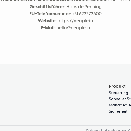
Nummer bei der niederländischen Handelskammer:
88911705
Geschäftsführer:
Hans de Penning
EU-Telefonnummer:
+31 622272600
Website:
https://neople.io
E-Mail:
hello@neople.io
Produkt
Steuerung
Schneller St
Managed se
Sicherheit
Datenschutzerklärung
A