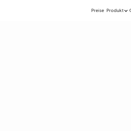
Preise
Produkt
Produkte weiterverkaufst, integrierst
 du mehr Schwung, mehr Wachstum und
niert ein Neople