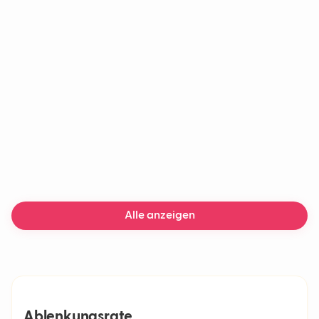
Chatbot
Generative KI
Maschinelles Lernen
KI-Chatbot
Lieferverzögerungen
Alle anzeigen
Ablenkungsrate