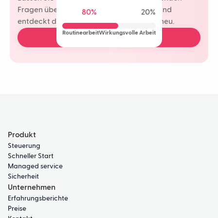
Fragen übernehmen. Ihr Team spart Zeit und
80%
20%
entdeckt die Freude am Kundenkontakt neu.
Routinearbeit
Wirkungsvolle Arbeit
Demo buchen
Produkt
Steuerung
Schneller Start
Managed service
Sicherheit
Unternehmen
Erfahrungsberichte
Preise