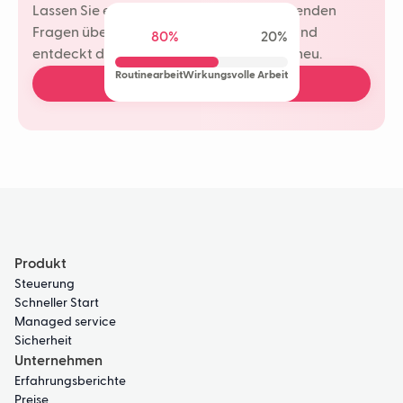
Lassen Sie einen Neople Ihre wiederkehrenden
Fragen übernehmen. Ihr Team spart Zeit und
80%
20%
entdeckt die Freude am Kundenkontakt neu.
Routinearbeit
Wirkungsvolle Arbeit
Demo buchen
Produkt
Steuerung
Schneller Start
Managed service
Sicherheit
Unternehmen
Erfahrungsberichte
Preise