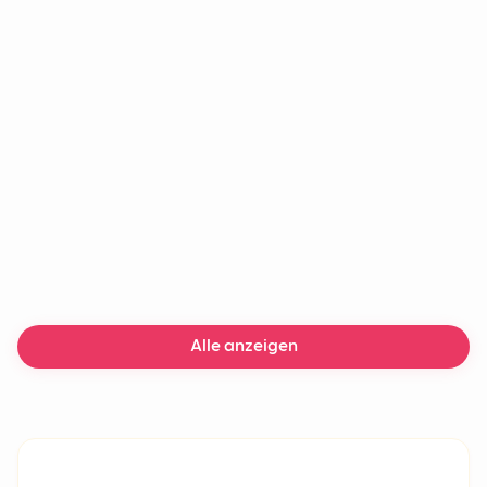
Funnel?
Welche Phasen hat eine
Customer Journey?
Wie verbesserst du eine
Customer Journey?
Alle anzeigen