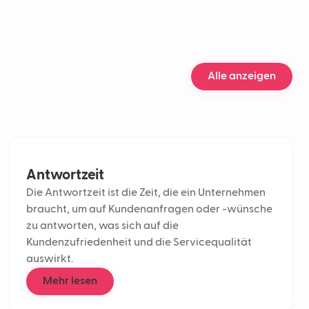
e Analytics im Kundenservice
nnel-Support
chiger Support
gsrate
sierung des Kundensupports
Alle anzeigen
Center
Effort-Score
ponse Time (FRT)
it
denservice
low
Antwortzeit
ickets
Die Antwortzeit ist die Zeit, die ein Unternehmen
ndungsrate
braucht, um auf Kundenanfragen oder -wünsche
ional AI
zu antworten, was sich auf die
lebnis
Kundenzufriedenheit und die Servicequalität
I
auswirkt.
eitende
Mehr lesen