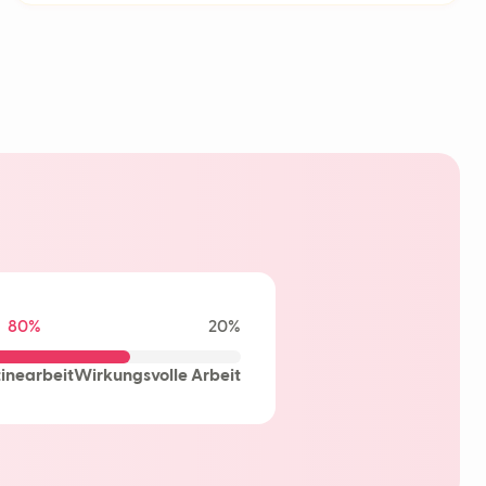
e KI
les Lernen
ot
rzögerungen
80%
20%
inearbeit
Wirkungsvolle Arbeit