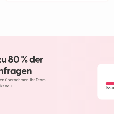
Generativ
Maschinel
KI-Chatb
Lieferve
zu 80 % der
nfragen
gen übernehmen. Ihr Team
kt neu.
Rout