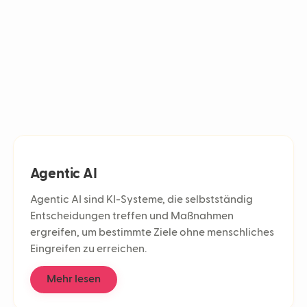
Predictiv
Multicha
Mehrspra
Ablenkun
Automati
Contact 
Customer-
First Res
Antwortze
KI im Kun
KI-Workf
Agentic AI
Support-T
Kundenbi
Agentic AI sind KI-Systeme, die selbstständig
Conversat
Entscheidungen treffen und Maßnahmen
Kundener
ergreifen, um bestimmte Ziele ohne menschliches
CSAT
Eingreifen zu erreichen.
Agentic A
KI-Mitarb
Mehr lesen
LLM
Chatbot