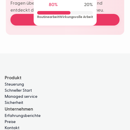
Fragen übernehmen. Ihr Team spart Zeit und
80%
20%
entdeckt die Freude am Kundenkontakt neu.
Routinearbeit
Wirkungsvolle Arbeit
Demo buchen
Produkt
Steuerung
Schneller Start
Managed service
Sicherheit
Unternehmen
Erfahrungsberichte
Preise
Kontakt