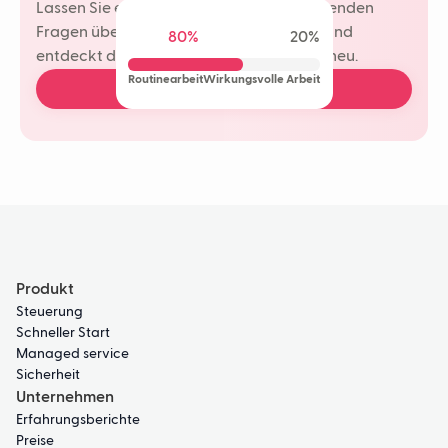
Lassen Sie einen Neople Ihre wiederkehrenden
Fragen übernehmen. Ihr Team spart Zeit und
80%
20%
entdeckt die Freude am Kundenkontakt neu.
Routinearbeit
Wirkungsvolle Arbeit
Kostenlose Demo buchen
Produkt
Steuerung
Schneller Start
Managed service
Sicherheit
Unternehmen
Erfahrungsberichte
Preise