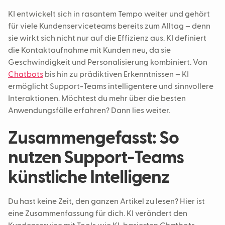
KI entwickelt sich in rasantem Tempo weiter und gehört
6. KI-gestütztes Wissensmanagement
für viele Kundenserviceteams bereits zum Alltag – denn
7. Mehrsprachiger Support
sie wirkt sich nicht nur auf die Effizienz aus. KI definiert
die Kontaktaufnahme mit Kunden neu, da sie
Geschwindigkeit und Personalisierung kombiniert. Von
Chatbots
bis hin zu prädiktiven Erkenntnissen – KI
ermöglicht Support-Teams intelligentere und sinnvollere
Interaktionen. Möchtest du mehr über die besten
Anwendungsfälle erfahren? Dann lies weiter.
Zusammengefasst: So
nutzen Support-Teams
künstliche Intelligenz
Du hast keine Zeit, den ganzen Artikel zu lesen? Hier ist
eine Zusammenfassung für dich. KI verändert den