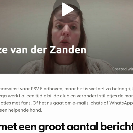
te aanwinst voor PSV Eindhoven, maar het is wel net zo belangr
ega werkt al een tijdje bij de club en verandert stilletjes de m
ties met fans. Of het nu gaat om e-mails, chats of WhatsApp-
t een helpende hand.
t een groot aantal berich