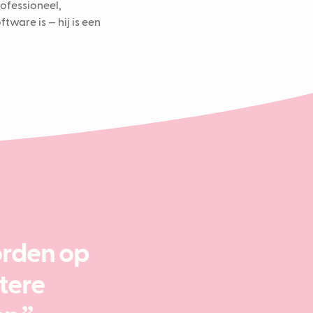
rofessioneel,
tware is — hij is een
orden op
tere