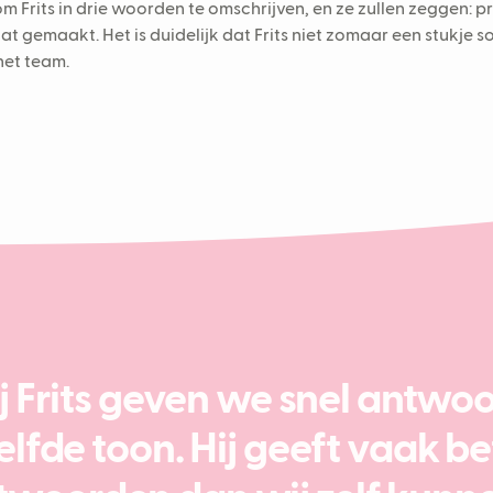
 Frits in drie woorden te omschrijven, en ze zullen zeggen: p
t gemaakt. Het is duidelijk dat Frits niet zomaar een stukje sof
het team.
j Frits geven we snel antwo
elfde toon. Hij geeft vaak be