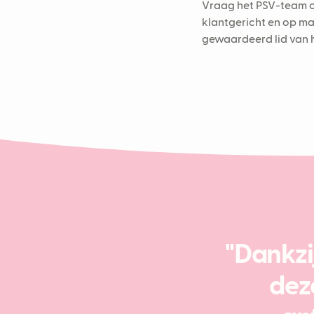
Vraag het PSV-team om
klantgericht en op maa
gewaardeerd lid van 
"Dankzi
dez