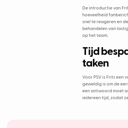
De introductie van Fr
hoeveelheid fanberich
snel te reageren en d
behandelen van lasti
op het team.
Tijd besp
taken
Voor PSV is Frits een
geweldig is om de eers
een antwoord moet aa
iedereen tijd, zodat 