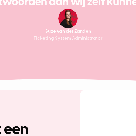
twoorden dan wij zelf kunne
Suze van der Zanden
Ticketing System Administrator
 een