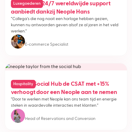
Hoe Invicta 24/7 wereldwijde support
Luxegoederen
aanbiedt dankzij Neople Hans
“Collega's die nog nooit een horloge hebben gezien,
kunnen nu antwoorden geven alsof ze al jaren in het veld
werken.”
Bram van Buul
E-commerce Specialist
Hoe The Social Hub de CSAT met +15%
Hospitality
verhoogt door een Neople aan te nemen
“Door te werken met Neople kan ons team tijd en energie
steken in waardevolle interacties met klanten.”
Aimée Bouvrie
Head of Reservations and Conversion