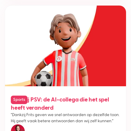
Frits bij PSV: de AI-collega die het spel
Sports
heeft veranderd
"Dankzij Frits geven we snel antwoorden op dezelfde toon.
Hij geeft vaak betere antwoorden dan wij zelf kunnen.”
Suze van der Zanden