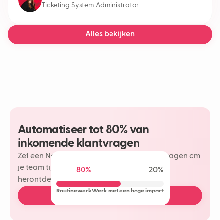
Ticketing System Administrator
Alles bekijken
Automatiseer tot 80% van
inkomende klantvragen
Zet een Neople in op je meest herhaalde vragen om
je team tijd te besparen en meer plezier te
80%
20%
herontdekken in je klantinteracties.
Routinewerk
Werk met een hoge impact
Plan een gratis demo