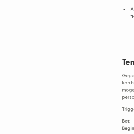
A
"
Tem
Geper
kan h
mogel
perso
Trigg
Bot
:
Begi