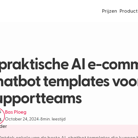
Prijzen
Product
 praktische AI e-com
hatbot templates voo
upportteams
Bas Ploeg
October 24, 2024
8
min. leestijd
•