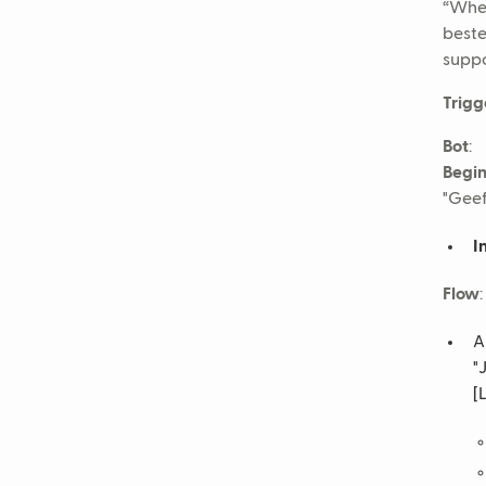
“Wher
beste
suppo
Trigg
Bot
:
Begi
"Geef
I
Flow
:
A
"
[