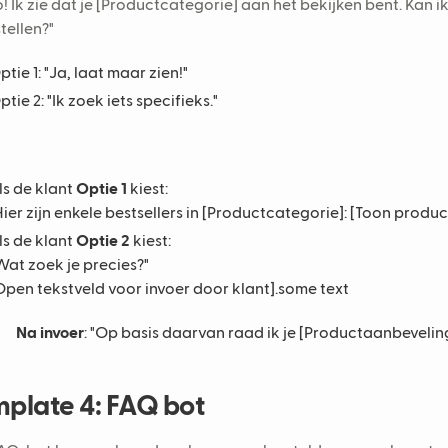
o! Ik zie dat je [Productcategorie] aan het bekijken bent. Kan 
tellen?"
ptie 1: "Ja, laat maar zien!"
ptie 2: "Ik zoek iets specifieks."
ls de klant
Optie 1
kiest:
Hier zijn enkele bestsellers in [Productcategorie]: [Toon produ
ls de klant
Optie 2
kiest:
Wat zoek je precies?"
Open tekstveld voor invoer door klant].some text
Na invoer
: "Op basis daarvan raad ik je [Productaanbevelin
plate 4: FAQ bot