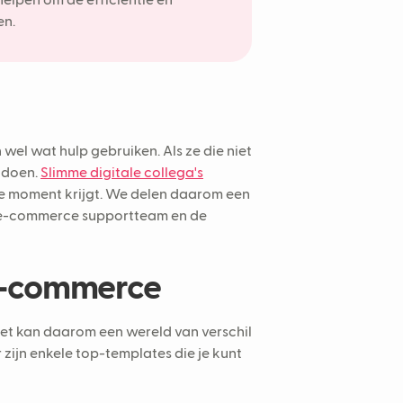
elpen om de efficiëntie en
en.
el wat hulp gebruiken. Als ze die niet
p doen.
Slimme digitale collega's
ste moment krijgt. We delen daarom een
je e-commerce supportteam en de
e-commerce
Het kan daarom een wereld van verschil
 zijn enkele top-templates die je kunt