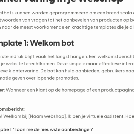
atbots kunnen worden geprogrammeerd om een breed scala aa
woorden van vragen tot het aanbevelen van producten op ba
n naar de meest voorkomende en krachtige templates die je d
plate 1: Welkom bot
rste indruk blijft vaak het langst hangen. Een welkomstberi
 je website terechtkomen. Deze simpele maar effectieve inter
ieve klantervaring. De bot kan hulp aanbieden, gebruikers na
matie geven over lopende promoties.
er
: Wanneer een klant op de homepage of een productpagina
omsbericht
:
o! Welkom bij [Naam webshop]. Ik ben je virtuele assistent. Ho
ptie 1: "Toon me de nieuwste aanbiedingen"