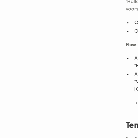
"Hall
voors
O
O
Flow
:
A
"
A
"
[
Tem