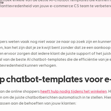
ntdek enkele van de beste AI-chatbot templates die kunnen h
lanttevredenheid van jouw e-commerce CS team te verbeter
ers weten vaak nog niet waar ze naar op zoek zijn en kunnen w
en, kan het zijn dat je ze kwijt bent zonder dat ze een aankoo
n ervoor zorgen dat iedere klant de juiste support of het jui
l van de beste AI chatbot-templates die de efficiëntie van 
tevredenheid kunnen verhogen.
p chatbot-templates voor 
an de online shoppers
heeft hulp nodig tijdens het winkelen
. 
 om de juiste chatbotberichten automatisch in te stellen. Hier
ssen aan de behoeften van jouw klanten: