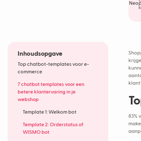
O
k
Inhoudsopgave
Shopp
krijg
Top chatbot-templates voor e-
kunne
commerce
aanta
klant
7 chatbot templates voor een
betere klantervaring in je
To
webshop
Template 1: Welkom bot
83% v
maken
Template 2: Orderstatus of
aanpa
WISMO bot