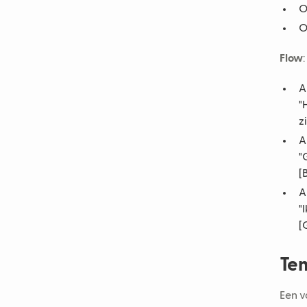
O
O
Flow
:
A
"
zi
A
"
[
A
"
[
Tem
Een v