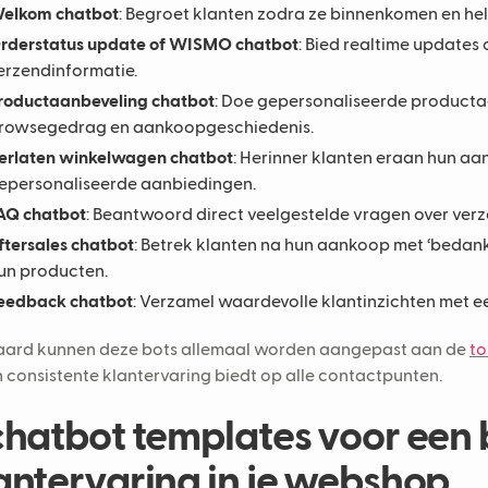
elkom chatbot
: Begroet klanten zodra ze binnenkomen en help
rderstatus update of WISMO chatbot
: Bied realtime updates 
erzendinformatie.
roductaanbeveling chatbot
: Doe gepersonaliseerde producta
rowsegedrag en aankoopgeschiedenis.
erlaten winkelwagen chatbot
: Herinner klanten eraan hun aa
epersonaliseerde aanbiedingen.
AQ chatbot
: Beantwoord direct veelgestelde vragen over verz
ftersales chatbot
: Betrek klanten na hun aankoop met ‘bedank
un producten.
eedback chatbot
: Verzamel waardevolle klantinzichten met
aard kunnen deze bots allemaal worden aangepast aan de
to
n consistente klantervaring biedt op alle contactpunten.
chatbot templates voor een 
antervaring in je webshop