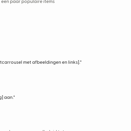
ik een paar populaire items
ctcarrousel met afbeeldingen en links]."
g] aan."