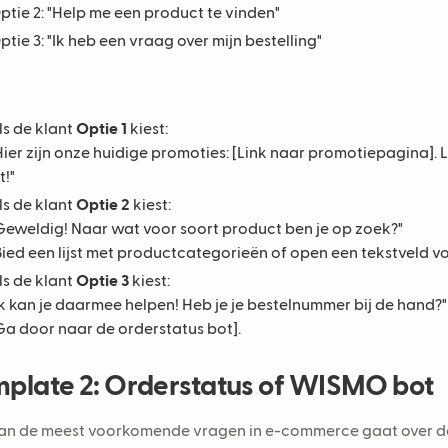
ptie 2: "Help me een product te vinden"
ptie 3: "Ik heb een vraag over mijn bestelling"
ls de klant
Optie 1
kiest:
Hier zijn onze huidige promoties: [Link naar promotiepagina]. La
t!"
ls de klant
Optie 2
kiest:
Geweldig! Naar wat voor soort product ben je op zoek?"
Bied een lijst met productcategorieën of open een tekstveld vo
ls de klant
Optie 3
kiest:
Ik kan je daarmee helpen! Heb je je bestelnummer bij de hand?"
Ga door naar de orderstatus bot].
plate 2: Orderstatus of WISMO bot
an de meest voorkomende vragen in e-commerce gaat over 