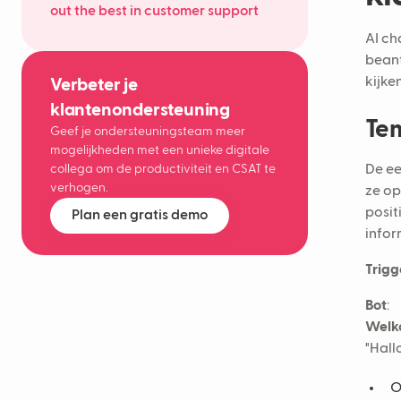
out the best in customer support
AI ch
beant
kijke
Verbeter je
klantenondersteuning
Tem
Geef je ondersteuningsteam meer
mogelijkheden met een unieke digitale
collega om de productiviteit en CSAT te
De ee
verhogen.
ze op
posit
Plan een gratis demo
infor
Trigg
Bot
:
Welk
"Hall
O