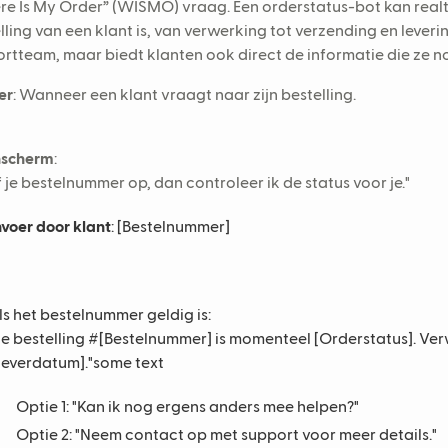
e Is My Order” (WISMO) vraag. Een orderstatus-bot kan real
lling van een klant is, van verwerking tot verzending en levering
rtteam, maar biedt klanten ook direct de informatie die ze n
er
: Wanneer een klant vraagt naar zijn bestelling.
nscherm
:
 je bestelnummer op, dan controleer ik de status voor je."
nvoer door klant
: [Bestelnummer]
ls het bestelnummer geldig is:
Je bestelling #[Bestelnummer] is momenteel [Orderstatus]. Ve
Leverdatum]."some text
Optie 1: "Kan ik nog ergens anders mee helpen?"
Optie 2: "Neem contact op met support voor meer details."