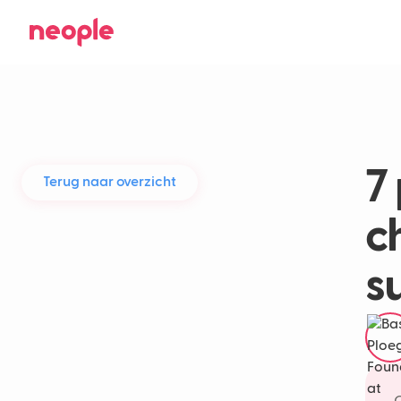
7
Terug naar overzicht
c
s