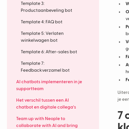
Template 3:
W
Productaanbeveling bot
O
v
Template 4: FAQ bot
P
Template 5: Verlaten
b
winkelwagen bot
V
g
Template 6: After-sales bot
F
Template 7:
A
Feedbackverzamel bot
h
F
AI chatbots implementeren in je
supportteam
Uiter
je ee
Het verschil tussen een AI
chatbot en digitale collega's
7 
Team up with Neople to
kl
collaborate with AI and bring