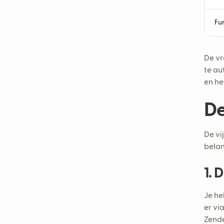
Fu
De vr
te au
en he
De
De vi
belan
1. 
Je he
er vi
Zende