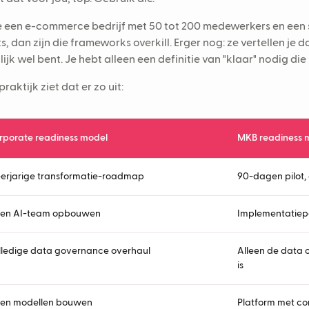
e een e-commerce bedrijf met 50 tot 200 medewerkers en een
ts, dan zijn die frameworks overkill. Erger nog: ze vertellen je da
lijk wel bent. Je hebt alleen een definitie van "klaar" nodig di
praktijk ziet dat er zo uit:
rporate readiness model
MKB readiness 
erjarige transformatie-roadmap
90-dagen pilot,
gen AI-team opbouwen
Implementatiepa
lledige data governance overhaul
Alleen de data 
is
gen modellen bouwen
Platform met co