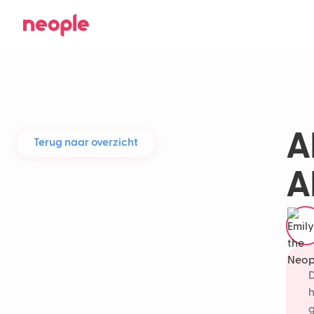
AI
Terug naar overzicht
A
D
h
g