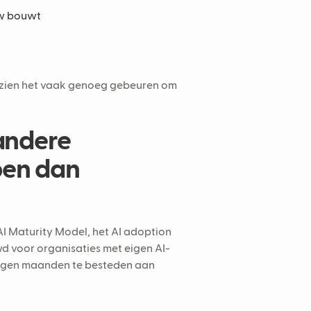
euw bouwt
We zien het vaak genoeg gebeuren om
andere
ben dan
AI Maturity Model, het AI adoption
d voor organisaties met eigen AI-
negen maanden te besteden aan