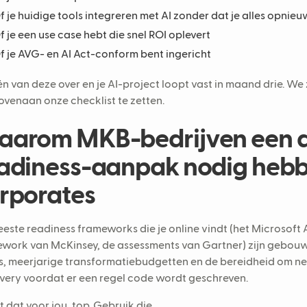
f je huidige tools integreren met AI zonder dat je alles opni
f je een use case hebt die snel ROI oplevert
f je AVG- en AI Act-conform bent ingericht
én van deze over en je AI-project loopt vast in maand drie. 
ovenaan onze checklist te zetten.
arom MKB-bedrijven een 
adiness-aanpak nodig heb
rporates
este readiness frameworks die je online vindt (het Microsoft 
work van McKinsey, de assessments van Gartner) zijn gebouw
, meerjarige transformatiebudgetten en de bereidheid om 
very voordat er een regel code wordt geschreven.
 dat voor jou, top. Gebruik die.