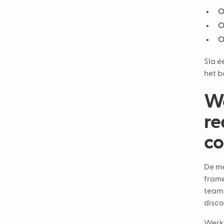
O
O
O
Sla é
het b
Wa
re
co
De me
frame
teams
disco
Werkt