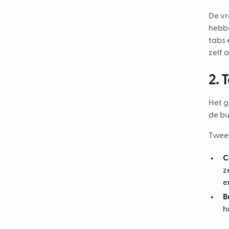
De vr
hebbe
tabs 
zelf 
2. 
Het g
de bu
Twee 
C
z
e
B
h