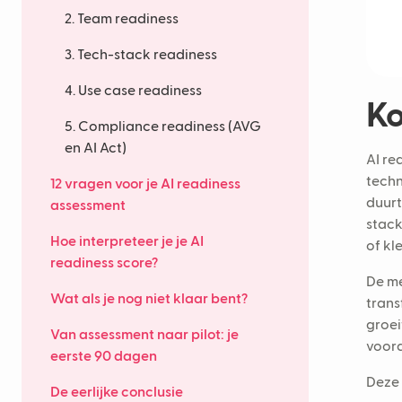
2. Team readiness
3. Tech-stack readiness
4. Use case readiness
Ko
5. Compliance readiness (AVG
en AI Act)
AI re
techn
12 vragen voor je AI readiness
duurt
assessment
stack
Hoe interpreteer je je AI
of kl
readiness score?
De me
Wat als je nog niet klaar bent?
trans
groei
Van assessment naar pilot: je
voord
eerste 90 dagen
Deze 
De eerlijke conclusie