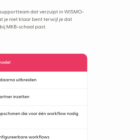
 supportteam dat verzuipt in WISMO-
t je niet klaar bent terwijl je dat
e bij MKB-schaal past.
model
 daarna uitbreiden
rtner inzetten
opschonen die voor één workflow nodig
nfigureerbare workflows