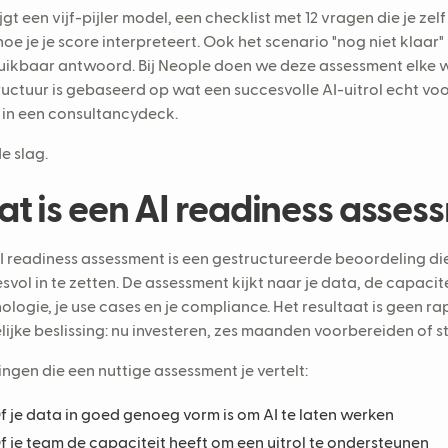
ijgt een vijf-pijler model, een checklist met 12 vragen die je zel
hoe je je score interpreteert. Ook het scenario "nog niet klaar
uikbaar antwoord. Bij Neople doen we deze assessment elke
ructuur is gebaseerd op wat een succesvolle AI-uitrol echt vo
 in een consultancydeck.
e slag.
t is een AI readiness asses
I readiness assessment is een gestructureerde beoordeling die l
svol in te zetten. De assessment kijkt naar je data, de capacit
ologie, je use cases en je compliance. Het resultaat is geen r
lijke beslissing: nu investeren, zes maanden voorbereiden of s
dingen die een nuttige assessment je vertelt:
f je data in goed genoeg vorm is om AI te laten werken
f je team de capaciteit heeft om een uitrol te ondersteunen