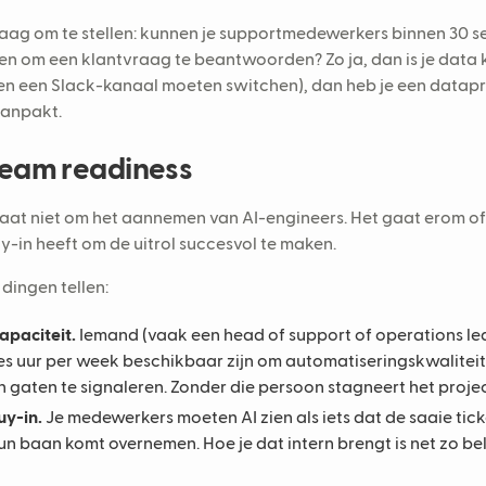
aag om te stellen: kunnen je supportmedewerkers binnen 30 se
n om een klantvraag te beantwoorden? Zo ja, dan is je data k
en een Slack-kanaal moeten switchen), dan heb je een datapro
aanpakt.
Team readiness
aat niet om het aannemen van AI-engineers. Het gaat erom of
y-in heeft om de uitrol succesvol te maken.
dingen tellen:
apaciteit.
Iemand (vaak een head of support of operations lea
es uur per week beschikbaar zijn om automatiseringskwaliteit
n gaten te signaleren. Zonder die persoon stagneert het projec
uy-in.
Je medewerkers moeten AI zien als iets dat de saaie ticke
un baan komt overnemen. Hoe je dat intern brengt is net zo belan