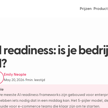
Prijzen
Product
 readiness: is je bedri
I?
Emily Neople
May 20, 2026
9
min. leestijd
•
e meeste AI readiness frameworks zijn gebouwd voor enterpr
ebben iets nodig dat in een middag kan. Het 5-pijler model, d
uide voor e-commerce teams die klaar zijn om te starten.