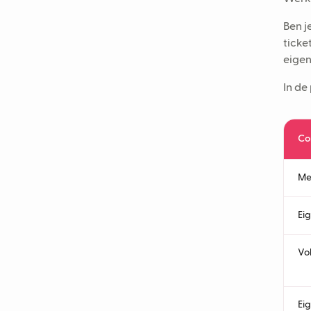
Ben j
ticke
eigen
In de 
Co
Me
Ei
Vo
Ei