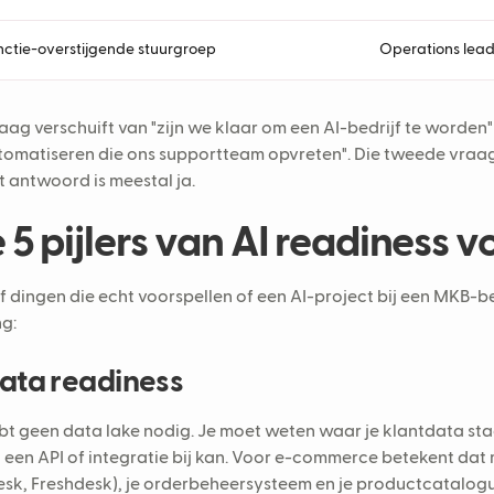
nctie-overstijgende stuurgroep
Operations lead
aag verschuift van "zijn we klaar om een AI-bedrijf te worden"
tomatiseren die ons supportteam opvreten". Die tweede vraag
t antwoord is meestal ja.
 5 pijlers van AI readiness
jf dingen die echt voorspellen of een AI-project bij een MKB-b
g:
Data readiness
bt geen data lake nodig. Je moet weten waar je klantdata staa
a een API of integratie bij kan. Voor e-commerce betekent dat 
sk, Freshdesk), je orderbeheersysteem en je productcatalogu