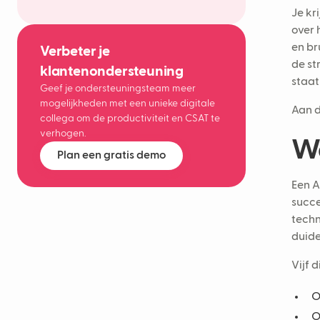
Je kr
over 
en br
Verbeter je
de st
klantenondersteuning
staat
Geef je ondersteuningsteam meer
mogelijkheden met een unieke digitale
Aan d
collega om de productiviteit en CSAT te
verhogen.
Wa
Plan een gratis demo
Een A
succe
techn
duide
Vijf 
O
O