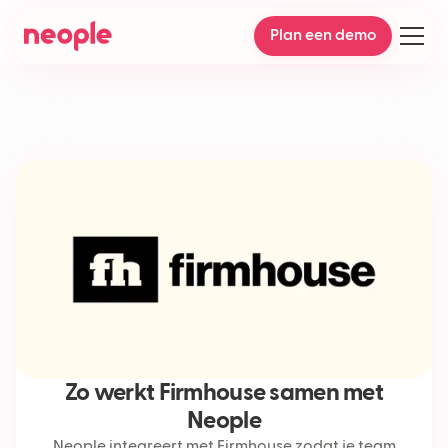
Plan een demo
Zo werkt Firmhouse samen met
Neople
Neople integreert met Firmhouse zodat je team