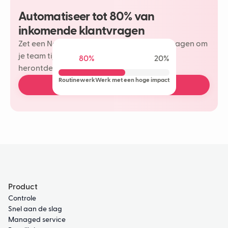
Automatiseer tot 80% van
inkomende klantvragen
Zet een Neople in op je meest herhaalde vragen om
je team tijd te besparen en meer plezier te
80%
20%
herontdekken in je klantinteracties.
Routinewerk
Werk met een hoge impact
Plan een gratis demo
Product
Controle
Snel aan de slag
Managed service