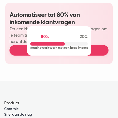
Automatiseer tot 80% van
inkomende klantvragen
Zet een Neople in op je meest herhaalde vragen om
je team tijd te besparen en meer plezier te
80%
20%
herontdekken in je klantinteracties.
Routinewerk
Werk met een hoge impact
Plan een gratis demo
Product
Controle
Snel aan de slag