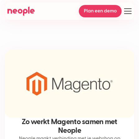
Plan een demo
Zo werkt Magento samen met
Neople
Neople maakt verbinding met je webshop op