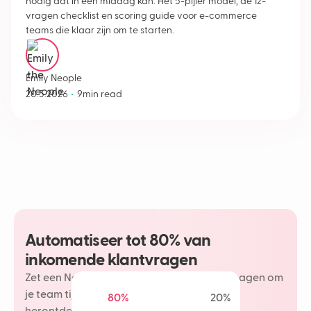
nodig dat in een middag kan. Het 5-pijler model, de 12-
vragen checklist en scoring guide voor e-commerce
teams die klaar zijn om te starten.
Emily Neople
•
20.5.2026
9
min read
Automatiseer tot 80% van
inkomende klantvragen
Zet een Neople in op je meest herhaalde vragen om
je team tijd te besparen en meer plezier te
80%
20%