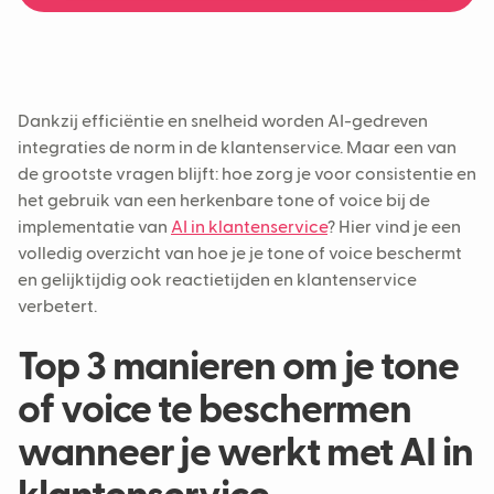
voorspelbaarheid in klantinteracties
Een Neople leert en opereert in de
werkomgevingen van jouw team
4. Het verhoogt de efficiëntie van je AI-
supporttools
Een Neople werkt samen met jouw
klantenserviceteams
Dankzij efficiëntie en snelheid worden AI-gedreven
integraties de norm in de klantenservice. Maar een van
Een Neople helpt om klantenservice op te
de grootste vragen blijft: hoe zorg je voor consistentie en
schalen zonder afbreuk te doen aan de
het gebruik van een herkenbare tone of voice bij de
klantervaring
implementatie van
AI in klantenservice
? Hier vind je een
volledig overzicht van hoe je je tone of voice beschermt
en gelijktijdig ook reactietijden en klantenservice
verbetert.
Top 3 manieren om je tone
of voice te beschermen
wanneer je werkt met AI in