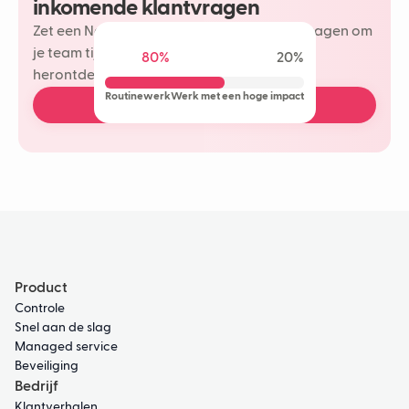
inkomende klantvragen
Zet een Neople in op je meest herhaalde vragen om
je team tijd te besparen en meer plezier te
80%
20%
herontdekken in je klantinteracties.
Routinewerk
Werk met een hoge impact
Plan een gratis demo
Product
Controle
Snel aan de slag
Managed service
Beveiliging
Bedrijf
Klantverhalen