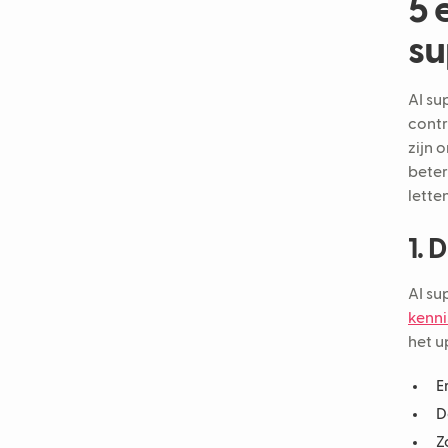
5 
su
AI su
contr
zijn 
beter
lette
1. 
AI su
kenni
het u
E
D
Z