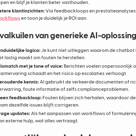
open en blijf je klanten beter vasthouden.
etere klantinzichten:
Via feedbackloops en prestatieanalyses
orkflows
en toon je duidelijk je ROI aan.
valkuilen van generieke AI-oplossin
nduidelijke logica:
Je kunt niet uitleggen waarom de chatbot 
et lastig maakt om fouten te herstellen.
ismatch met je tone of voice:
Berichten voelen onpersoonlijk 
lantervaring schaadt en het risico op escalaties verhoogt.
erouderde kennis:
AI gebruikt de verkeerde documenten of rich
erwarring, foute informatie of zelfs complianceproblemen.
een feedbackloop:
Fouten blijven zich herhalen, waardoor de k
eam dezelfde issues blijft corrigeren.
rage updates:
Als het aanpassen van workflows of formuleringe
an externe hulp, wat alles vertraagt.