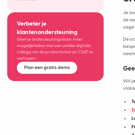
Je o
de we
Verbeter je
vage 
klantenondersteuning
De oo
Geef je ondersteuningsteam meer
mogelijkheden met een unieke digitale
bespr
collega om de productiviteit en CSAT te
neem
verhogen.
Plan een gratis demo
Geen
Wil j
vlakk
T
T
L
F