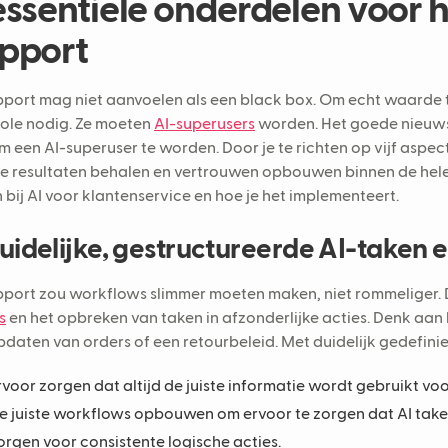
essentiële onderdelen voor
pport
pport mag niet aanvoelen als een black box. Om echt waarde te
ole nodig. Ze moeten
AI-superusers
worden. Het goede nieuws i
om een AI-superuser te worden. Door je te richten op vijf aspec
e resultaten behalen en vertrouwen opbouwen binnen de hele o
n bij AI voor klantenservice en hoe je het implementeert.
Duidelijke, gestructureerde AI-taken 
pport zou workflows slimmer moeten maken, niet rommeliger. 
s
en het opbreken van taken in afzonderlijke acties. Denk aan
pdaten van orders of een retourbeleid. Met duidelijk gedefinie
rvoor zorgen dat altijd de juiste informatie wordt gebruikt v
e juiste workflows opbouwen om ervoor te zorgen dat AI taken 
orgen voor consistente logische acties.