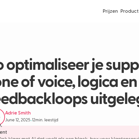
Prijzen
Product
o optimaliseer je supp
one of voice, logica en
eedbackloops uitgel
Adrie Smith
June 12, 2025
12
min. leestijd
•