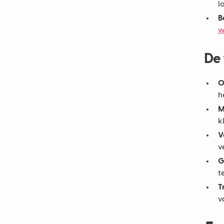
l
B
w
De 
O
h
M
k
V
v
G
t
T
v