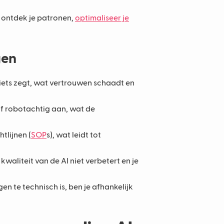
 ontdek je patronen,
optimaliseer je
gen
iets zegt, wat vertrouwen schaadt en
of robotachtig aan, wat de
tlijnen (
SOP
s), wat leidt tot
waliteit van de AI niet verbetert en je
n te technisch is, ben je afhankelijk