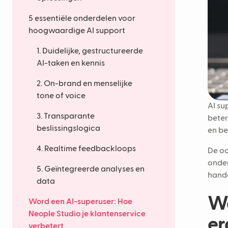
5 essentiële onderdelen voor
hoogwaardige AI support
1. Duidelijke, gestructureerde
AI-taken en kennis
2. On-brand en menselijke
tone of voice
AI su
3. Transparante
beter
beslissingslogica
en be
4. Realtime feedbackloops
De oo
onder
5. Geïntegreerde analyses en
hande
data
Wa
Word een AI-superuser: Hoe
Neople Studio je klantenservice
er
verbetert