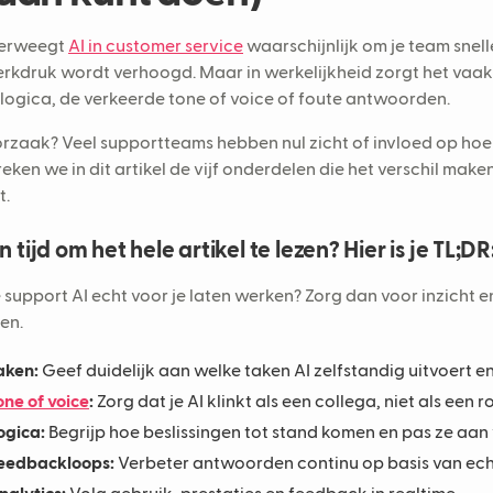
verweegt
AI in customer service
waarschijnlijk om je team snell
rkdruk wordt verhoogd. Maar in werkelijkheid zorgt het vaak 
logica, de verkeerde tone of voice of foute antwoorden.
rzaak? Veel supportteams hebben nul zicht of invloed op ho
eken we in dit artikel de vijf onderdelen die het verschil maken
t.
 tijd om het hele artikel te lezen? Hier is je TL;DR
e support AI echt voor je laten werken? Zorg dan voor inzicht e
en.
aken:
Geef duidelijk aan welke taken AI zelfstandig uitvoert en
one of voice
:
Zorg dat je AI klinkt als een collega, niet als een r
ogica:
Begrijp hoe beslissingen tot stand komen en pas ze aan
eedbackloops:
Verbeter antwoorden continu op basis van echt