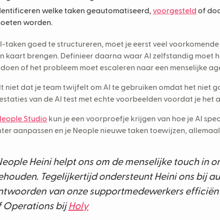
dentificeren welke taken geautomatiseerd,
voorgesteld
of doo
oeten worden.
-taken goed te structureren, moet je eerst veel voorkomende 
in kaart brengen. Definieer daarna waar AI zelfstandig moet 
doen of het probleem moet escaleren naar een menselijke ag
lt niet dat je team twijfelt om AI te gebruiken omdat het niet go
estaties van de AI test met echte voorbeelden voordat je het 
eople Studio
kun je een voorproefje krijgen van hoe je AI spe
ter aanpassen en je Neople nieuwe taken toewijzen, allemaal 
Neople Heini helpt ons om de menselijke touch in o
ehouden. Tegelijkertijd ondersteunt Heini ons bij 
ntwoorden van onze supportmedewerkers efficiënt
f Operations bij
Holy