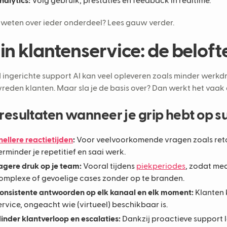
nalytics:
Volg gebruik, prestaties en feedback in realtime.
weten over ieder onderdeel? Lees gauw verder.
 in klantenservice: de beloft
ingerichte support AI kan veel opleveren zoals minder werkdr
vreden klanten. Maar sla je de basis over? Dan werkt het vaak
resultaten wanneer je grip hebt op s
nellere reactietijden
:
Voor veelvoorkomende vragen zoals reto
erminder je repetitief en saai werk.
agere druk op je team:
Vooral tijdens
piekperiodes
, zodat me
omplexe of gevoelige cases zonder op te branden.
onsistente antwoorden op elk kanaal en elk moment:
Klanten 
ervice, ongeacht wie (virtueel) beschikbaar is.
inder klantverloop en escalaties:
Dankzij proactieve support l