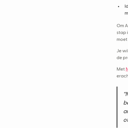
I
m
Om AI
stap 
moet 
Je wi
de pr
Met
N
erach
“
b
a
o