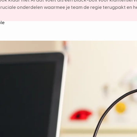
ok klaar met AI dat voelt als een black-box voor klantenservice
ruciale onderdelen waarmee je team de regie terugpakt en het