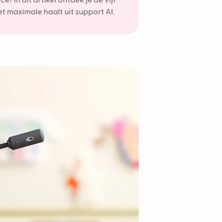
? In dit artikel ontdek je de vijf
 maximale haalt uit support AI.