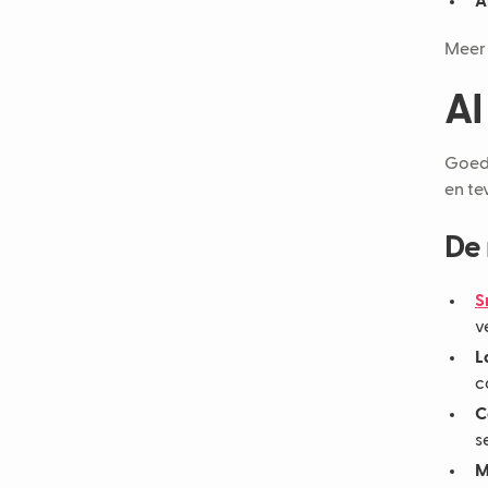
A
Meer 
AI
Goed 
en te
De 
S
v
L
c
C
s
M