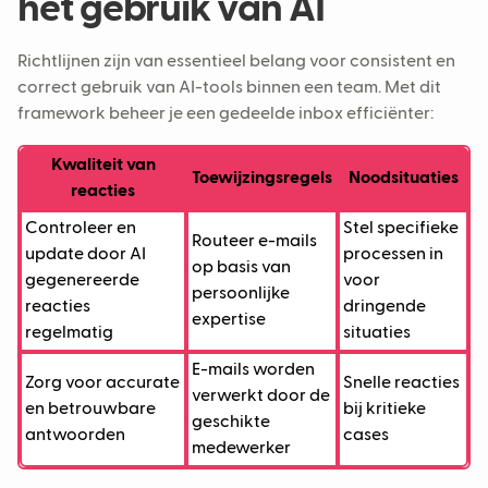
het gebruik van AI
Richtlijnen zijn van essentieel belang voor consistent en
correct gebruik van AI-tools binnen een team. Met dit
framework beheer je een gedeelde inbox efficiënter:
Kwaliteit van
Toewijzingsregels
Noodsituaties
reacties
Controleer en
Stel specifieke
Routeer e-mails
update door AI
processen in
op basis van
gegenereerde
voor
persoonlijke
reacties
dringende
expertise
regelmatig
situaties
E-mails worden
Zorg voor accurate
Snelle reacties
verwerkt door de
en betrouwbare
bij kritieke
geschikte
antwoorden
cases
medewerker