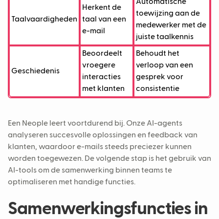
Automatische
Herkent de
toewijzing aan de
Taalvaardigheden
taal van een
medewerker met de
e-mail
juiste taalkennis
Beoordeelt
Behoudt het
vroegere
verloop van een
Geschiedenis
interacties
gesprek voor
met klanten
consistentie
Een Neople leert voortdurend bij. Onze AI-agents
analyseren succesvolle oplossingen en feedback van
klanten, waardoor e-mails steeds preciezer kunnen
worden toegewezen. De volgende stap is het gebruik van
AI-tools om de samenwerking binnen teams te
optimaliseren met handige functies.
Samenwerkingsfuncties in