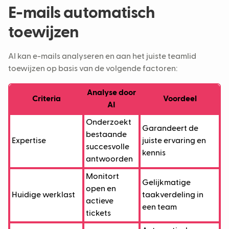
E-mails automatisch
toewijzen
AI kan e-mails analyseren en aan het juiste teamlid
toewijzen op basis van de volgende factoren:
Analyse door
Criteria
Voordeel
AI
Onderzoekt
Garandeert de
bestaande
Expertise
juiste ervaring en
succesvolle
kennis
antwoorden
Monitort
Gelijkmatige
open en
Huidige werklast
taakverdeling in
actieve
een team
tickets