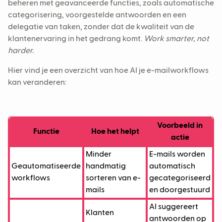
beheren met geavanceerde functies, zoals automatische
categorisering, voorgestelde antwoorden en een
delegatie van taken, zonder dat de kwaliteit van de
klantenervaring in het gedrang komt.
Work smarter, not
harder.
Hier vind je een overzicht van hoe AI je e-mailworkflows
kan veranderen:
Voorbeeld in
Functie
Hoe het helpt
actie
Minder
E-mails worden
Geautomatiseerde
handmatig
automatisch
workflows
sorteren van e-
gecategoriseerd
mails
en doorgestuurd
AI suggereert
Klanten
antwoorden op