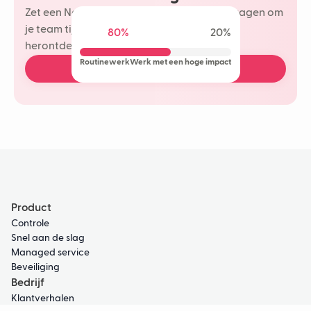
Zet een Neople in op je meest herhaalde vragen om
je team tijd te besparen en meer plezier te
80%
20%
herontdekken in je klantinteracties.
Routinewerk
Werk met een hoge impact
Plan een gratis demo
Product
Controle
Snel aan de slag
Managed service
Beveiliging
Bedrijf
Klantverhalen