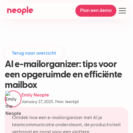
Plan een demo
Terug naar overzicht
AI e-mailorganizer: tips voor
een opgeruimde en efficiënte
mailbox
Emily Neople
January 27, 2025
7
min. leestijd
•
Ontdek hoe een e-mailorganizer met AI je
teamcommunicatie ondersteunt, de productiviteit
verhoogt en zorgt voor een vlottere