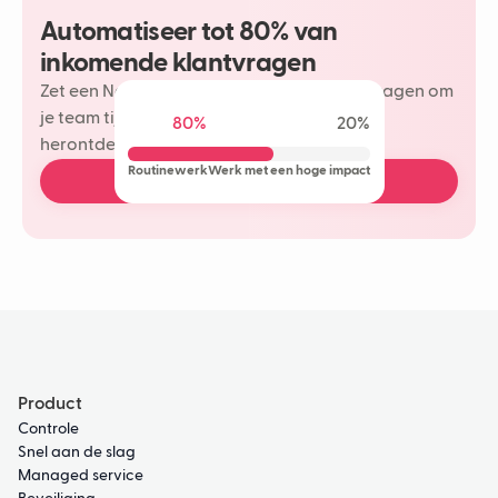
Automatiseer tot 80% van
inkomende klantvragen
Zet een Neople in op je meest herhaalde vragen om
je team tijd te besparen en meer plezier te
80%
20%
herontdekken in je klantinteracties.
Routinewerk
Werk met een hoge impact
Plan een gratis demo
Product
Controle
Snel aan de slag
Managed service