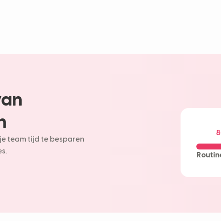
van
n
8
je team tijd te besparen
s.
Routin