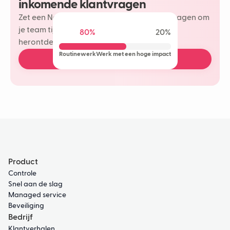
inkomende klantvragen
Zet een Neople in op je meest herhaalde vragen om
je team tijd te besparen en meer plezier te
80%
20%
herontdekken in je klantinteracties.
Routinewerk
Werk met een hoge impact
Plan een gratis demo
Product
Controle
Snel aan de slag
Managed service
Beveiliging
Bedrijf
Klantverhalen