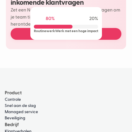
inkomende klantvragen
Zet een Neople in op je meest herhaalde vragen om
je team tijd te besparen en meer plezier te
80%
20%
herontdekken in je klantinteracties.
Routinewerk
Werk met een hoge impact
Plan een gratis demo
Product
Controle
Snel aan de slag
Managed service
Beveiliging
Bedrijf
Klantverhalen