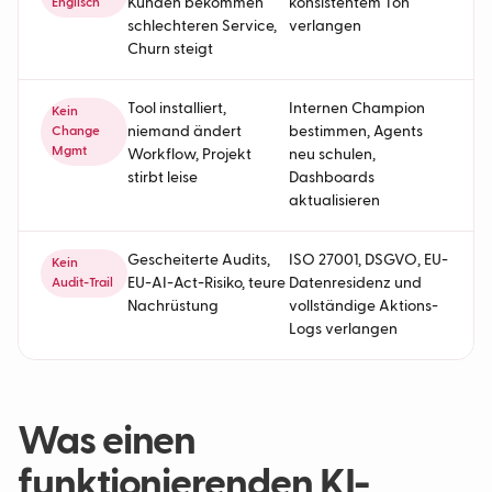
Kunden bekommen
konsistentem Ton
Englisch
schlechteren Service,
verlangen
Churn steigt
Tool installiert,
Internen Champion
Kein
niemand ändert
bestimmen, Agents
Change
Mgmt
Workflow, Projekt
neu schulen,
stirbt leise
Dashboards
aktualisieren
Gescheiterte Audits,
ISO 27001, DSGVO, EU-
Kein
EU-AI-Act-Risiko, teure
Datenresidenz und
Audit-Trail
Nachrüstung
vollständige Aktions-
Logs verlangen
Was einen
funktionierenden KI-