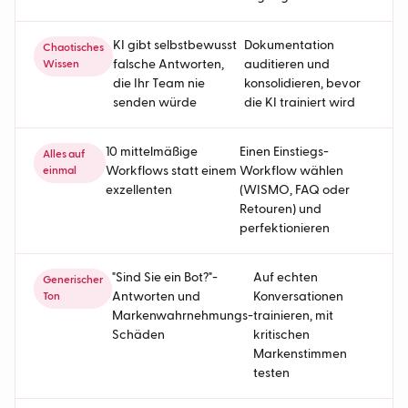
KI gibt selbstbewusst
Dokumentation
Chaotisches
falsche Antworten,
auditieren und
Wissen
die Ihr Team nie
konsolidieren, bevor
senden würde
die KI trainiert wird
10 mittelmäßige
Einen Einstiegs-
Alles auf
Workflows statt einem
Workflow wählen
einmal
exzellenten
(WISMO, FAQ oder
Retouren) und
perfektionieren
"Sind Sie ein Bot?"-
Auf echten
Generischer
Antworten und
Konversationen
Ton
Markenwahrnehmungs-
trainieren, mit
Schäden
kritischen
Markenstimmen
testen