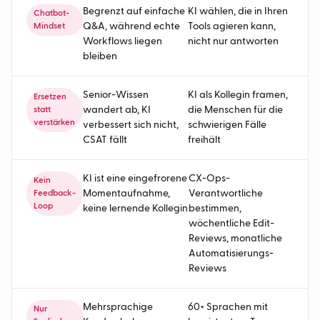
Begrenzt auf einfache
KI wählen, die in Ihren
Chatbot-
Q&A, während echte
Tools agieren kann,
Mindset
Workflows liegen
nicht nur antworten
bleiben
Senior-Wissen
KI als Kollegin framen,
Ersetzen
wandert ab, KI
die Menschen für die
statt
verstärken
verbessert sich nicht,
schwierigen Fälle
CSAT fällt
freihält
KI ist eine eingefrorene
CX-Ops-
Kein
Momentaufnahme,
Verantwortliche
Feedback-
Loop
keine lernende Kollegin
bestimmen,
wöchentliche Edit-
Reviews, monatliche
Automatisierungs-
Reviews
Mehrsprachige
60+ Sprachen mit
Nur